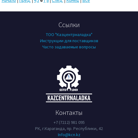
Начало
|
Пред.
|
4
5
6
7
8
|
След.
|
Конец
|
Все
Ссылки
ТОО "Казцентрналадка"
Инструкции для поставщиков
Часто задаваемые вопросы
Контакты
+7 (7212) 981 095
РК, г.Караганда, пр. Республики, 42
Info@kcn.kz