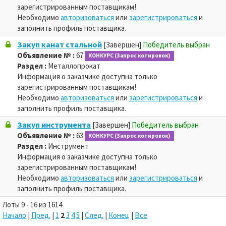
зарегистрированным поставщикам!
Необходимо
авторизоваться
или
зарегистрироваться
и
заполнить профиль поставщика.
Закуп канат стальной
[Завершен]
Победитель выбран
Объявление № :
67
КОНКУРС (Запрос котировок)
Раздел :
Металлопрокат
Информация о заказчике доступна только
зарегистрированным поставщикам!
Необходимо
авторизоваться
или
зарегистрироваться
и
заполнить профиль поставщика.
Закуп инструмента
[Завершен]
Победитель выбран
Объявление № :
63
КОНКУРС (Запрос котировок)
Раздел :
Инструмент
Информация о заказчике доступна только
зарегистрированным поставщикам!
Необходимо
авторизоваться
или
зарегистрироваться
и
заполнить профиль поставщика.
Лоты 9 - 16 из 1614
Начало
|
Пред.
|
1
2
3
4
5
|
След.
|
Конец
|
Все