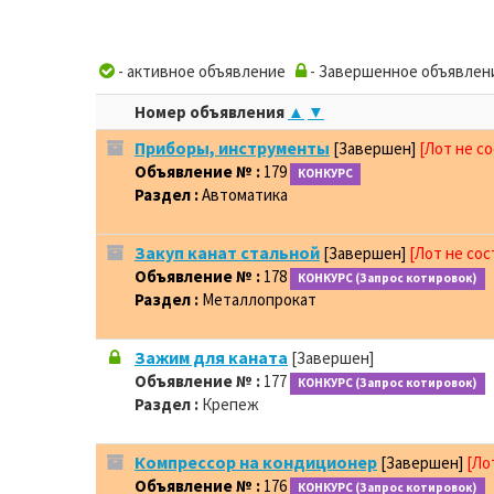
- активное объявление
- Завершенное объявлен
Номер объявления
▲
▼
Приборы, инструменты
[Завершен]
[Лот не с
Объявление № :
179
КОНКУРС
Раздел :
Автоматика
Закуп канат стальной
[Завершен]
[Лот не сос
Объявление № :
178
КОНКУРС (Запрос котировок)
Раздел :
Металлопрокат
Зажим для каната
[Завершен]
Объявление № :
177
КОНКУРС (Запрос котировок)
Раздел :
Крепеж
Компрессор на кондиционер
[Завершен]
[Ло
Объявление № :
176
КОНКУРС (Запрос котировок)