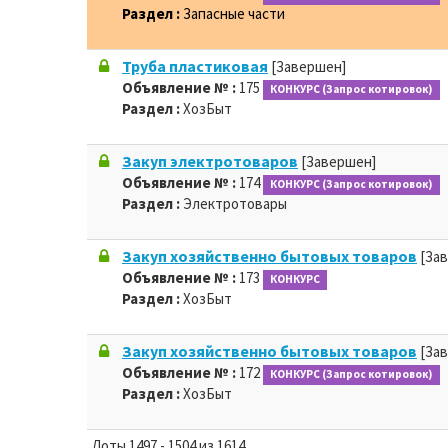
Раздел :
Запасные части
Труба пластиковая
[Завершен]
Объявление № :
175
КОНКУРС (Запрос котировок)
Раздел :
ХозБыт
Закуп электротоваров
[Завершен]
Объявление № :
174
КОНКУРС (Запрос котировок)
Раздел :
Электротовары
Закуп хозяйственно бытовых товаров
[За
Объявление № :
173
КОНКУРС
Раздел :
ХозБыт
Закуп хозяйственно бытовых товаров
[За
Объявление № :
172
КОНКУРС (Запрос котировок)
Раздел :
ХозБыт
Лоты 1497 - 1504 из 1614